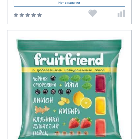
Жако
ИП Тамбаум
Камея
Нет в наличии
Коммунарка
Кондитерская фабрика имени
Самойловой
Конфил
Красный Пищевик
КФ Нева
КФ Победа
Микаелло
Монетный Двор
Невский кондитер
Новгородская КФ
Объединенные кондитеры