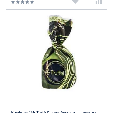
Конфеты "Mr Truffel" с дробленым фундуком