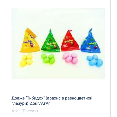
Драже "Тибидох" (арахис в разноцветной
глазури) 2,5кг/АтАг
Атаг (Россия)