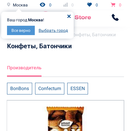
Москва
0
0
0
0
Ваш город
Москва
!
Все верно
Выбрать город
Главная
Каталог
Конфеты, Батончики
Конфеты, Батончики
Производитель
BonBons
Confectum
ESSEN
Golden Candies
Grand Chocolate
KDV
Konti
Lux Candy
Mars