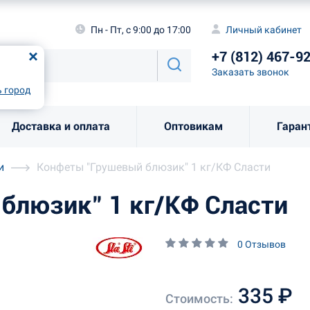
а
Пн - Пт, с 9:00 до 17:00
Личный каби
Пн - Пт, с 9:00 до 17:00
Личный кабинет
+7 (812) 46
од
Москва
!
+7 (812) 467-9
Заказать звоно
Заказать звонок
рно
Выбрать город
 город
Доставка и оплата
Оптовикам
Гаран
и
Конфеты "Грушевый блюзик" 1 кг/КФ Сласти
блюзик" 1 кг/КФ Сласти
0 Отзывов
335 ₽
Стоимость: