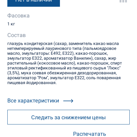
Фасовка
1 кг
Состав
глазурь кондитерская (сахар, заменитель какао масла
нетемперируемый лауринового типа (пальмоядровое
масло, эмульгаторы: Е492, Е322), какао-порошок,
эмульгатор Е322, ароматизатор Ванилин), сахар, жир
растительный (кокосовое масло), какао-порошок, спирт
этиловый ректификованный из пищевого сырья "Люкс"
(3,5%), мука соевая обезжиренная дезодорированная,
ароматизатор "Ром", эмульгатор Е322, соль поваренная
пищевая йодированная.
Все характеристики
Следить за снижением цены
Распечатать