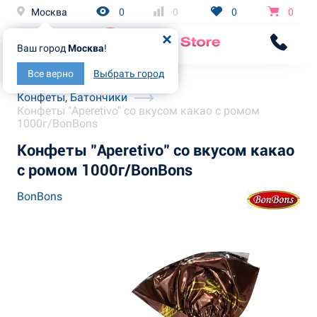
Москва
0
0
0
0
Ваш город
Москва
!
Все верно
Выбрать город
Главная
Каталог
Конфеты, Батончики
Конфеты "Aperetivo" со вкусом какао с ромом
1000г/BonBons
Конфеты "Aperetivo" со вкусом какао
с ромом 1000г/BonBons
BonBons