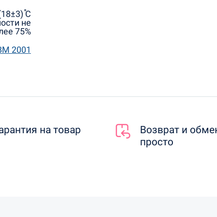
18±3) ֯С
ости не
лее 75%
ВМ 2001
арантия на товар
Возврат и обме
просто