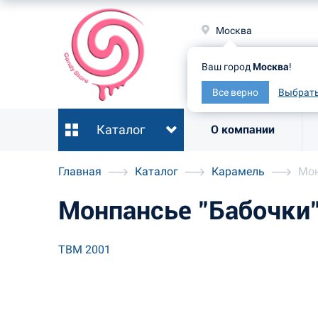
Москв
Москва
Ваш гор
Ваш город
Москва
!
Все ве
Все верно
Выбрать
Каталог
О компании
Главная
Каталог
Карамель
Мон
Монпансье "Бабочки
ТВМ 2001