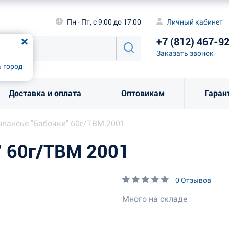
а
Пн - Пт, с 9:00 до 17:00
Личный каби
Пн - Пт, с 9:00 до 17:00
Личный кабинет
+7 (812) 46
од
Москва
!
+7 (812) 467-9
Заказать звоно
Заказать звонок
рно
Выбрать город
 город
Доставка и оплата
Оптовикам
Гаран
пансье "Бабочки" 60г/ТВМ 2001
" 60г/ТВМ 2001
0 Отзывов
Много на складе