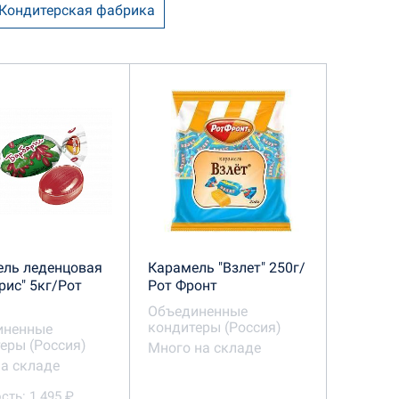
 Кондитерская фабрика
икъ
Невский кондитер
Сладкая сказка
ель леденцовая
Карамель "Взлет" 250г/
рис" 5кг/Рот
Рот Фронт
Объединенные
кондитеры (Россия)
иненные
еры (Россия)
Много на складе
а складе
сть: 1 495 ₽