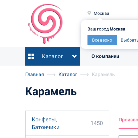
Москв
Москва
Ваш гор
Ваш город
Москва
!
Все ве
Все верно
Выбрать
Каталог
О компании
Главная
Каталог
Карамель
Карамель
Конфеты,
Произв
1450
Батончики