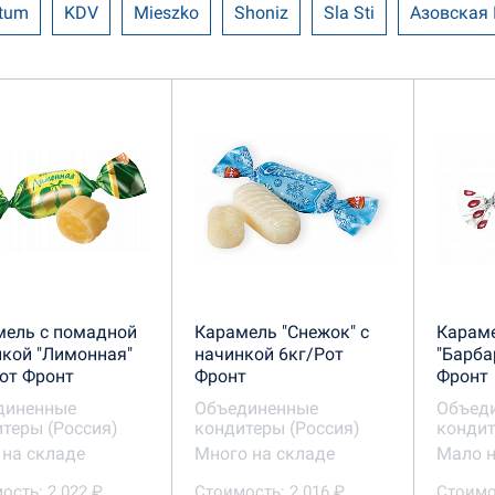
tum
KDV
Mieszko
Shoniz
Sla Sti
Азовская
д
Жако
Камея
Коммунарка
Конфил
Малв
иненные кондитеры
Рахат
Славянка
СладАрт
ий Дом
Спартак
ТВМ 2001
мель с помадной
Карамель "Снежок" с
Карам
кой "Лимонная"
начинкой 6кг/Рот
"Барба
от Фронт
Фронт
Фронт
диненные
Объединенные
Объед
теры (Россия)
кондитеры (Россия)
кондит
на складе
Много на складе
Мало н
ость: 2 022 ₽
Стоимость: 2 016 ₽
Стоимо