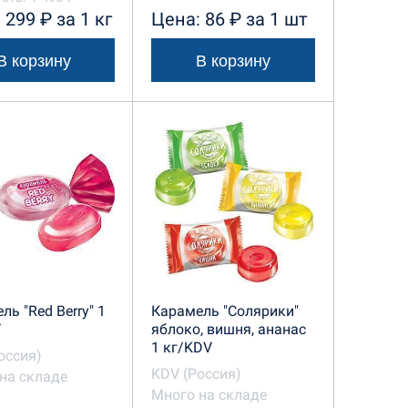
 299 ₽ за 1 кг
Цена: 86 ₽ за 1 шт
В корзину
В корзину
ль "Red Berry" 1
Карамель "Солярики"
V
яблоко, вишня, ананас
1 кг/KDV
оссия)
KDV (Россия)
на складе
Много на складе