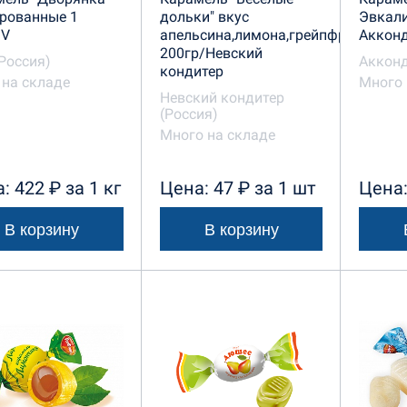
рованные 1
дольки" вкус
Эвкали
DV
апельсина,лимона,грейпфрута
Аккон
200гр/Невский
Россия)
Акконд
кондитер
на складе
Много 
Невский кондитер
(Россия)
Много на складе
: 422 ₽ за 1 кг
Цена: 47 ₽ за 1 шт
Цена:
В корзину
В корзину