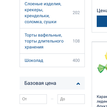
Слоеные изделия,
крекеры,
Цена
202
крендельки,
соломка, сушки
Торты вафельные,
108
торты длительного
хранения
400
Шоколад
Базовая цена
Карам
—
леден
фрукт