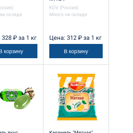
оссия)
KDV (Россия)
на складе
Много на складе
 328 ₽ за 1 кг
Цена: 312 ₽ за 1 кг
В корзину
В корзину
ль вкус
Карамель "Мятная"