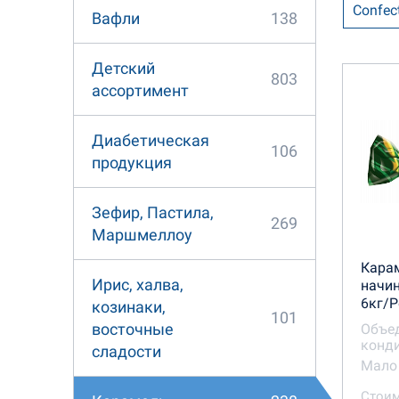
Confec
138
Вафли
Аккон
Детский
803
ассортимент
Объед
Диабетическая
Сладк
106
продукция
Зефир, Пастила,
269
Маршмеллоу
Кара
Ирис, халва,
начин
6кг/Р
козинаки,
101
восточные
Объе
конди
сладости
Мало 
Стоим