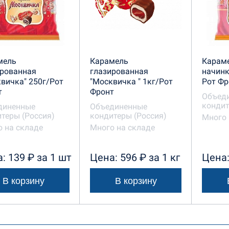
мель
Карамель
Караме
ированная
глазированная
начинк
вичка" 250г/Рот
"Москвичка " 1кг/Рот
Рот Фр
т
Фронт
Объед
кондит
диненные
Объединенные
теры (Россия)
кондитеры (Россия)
Много 
 на складе
Много на складе
: 139 ₽ за 1 шт
Цена: 596 ₽ за 1 кг
Цена:
В корзину
В корзину