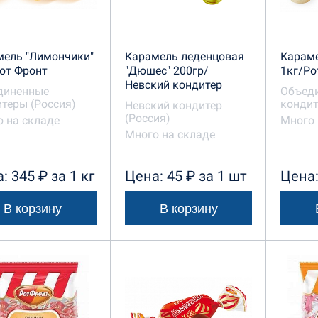
мель "Лимончики"
Карамель леденцовая
Караме
от Фронт
"Дюшес" 200гр/
1кг/Ро
Невский кондитер
диненные
Объед
теры (Россия)
кондит
Невский кондитер
(Россия)
 на складе
Много 
Много на складе
: 345 ₽ за 1 кг
Цена: 45 ₽ за 1 шт
Цена:
В корзину
В корзину