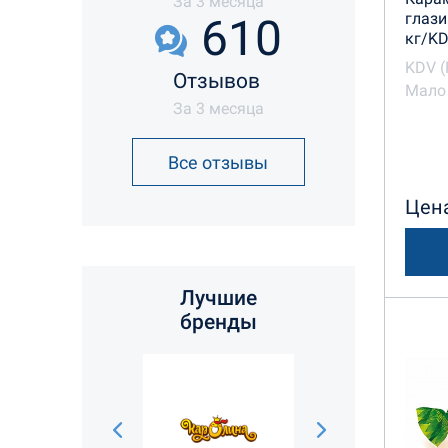
За 3 месяца
глази
610
кг/K
KDV (
Отзывов
Мало 
За 3 месяца
Все отзывы
Цена
Лучшие
бренды