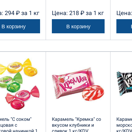
: 294 ₽ за 1 кг
Цена: 218 ₽ за 1 кг
Цена:
В корзину
В корзину
ель "С соком"
Карамель "Кремка" со
Караме
цовая с
вкусом клубники и
морско
овой начинкой 1
сливок 1 кг/KDV
кг/KD