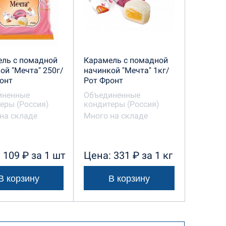
ль с помадной
Карамель с помадной
ой "Мечта" 250г/
начинкой "Мечта" 1кг/
онт
Рот Фронт
иненные
Объединенные
еры (Россия)
кондитеры (Россия)
на складе
Много на складе
 109 ₽ за 1 шт
Цена: 331 ₽ за 1 кг
В корзину
В корзину