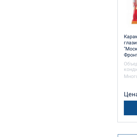
Кара
глаз
"Моск
Фрон
Объе
конди
Много
Цена