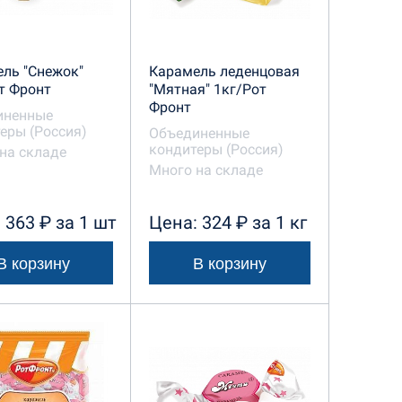
ль "Снежок"
Карамель леденцовая
т Фронт
"Мятная" 1кг/Рот
Фронт
иненные
еры (Россия)
Объединенные
кондитеры (Россия)
на складе
Много на складе
 363 ₽ за 1 шт
Цена: 324 ₽ за 1 кг
В корзину
В корзину