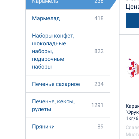
238
Карамель
Цена
418
Мармелад
Наборы конфет,
шоколадные
822
наборы,
подарочные
наборы
234
Печенье сахарное
Печенье, кексы,
1291
Кара
рулеты
"Фру
1кг/
89
Пряники
Славя
Много