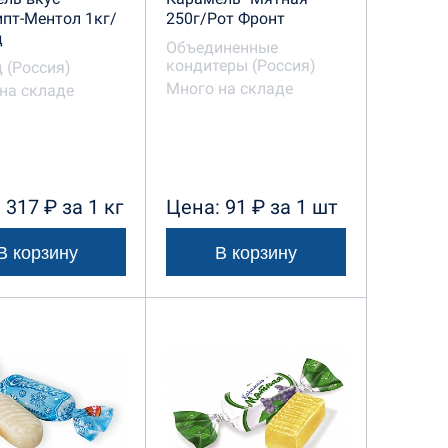
пт-Ментол 1кг/
250г/Рот Фронт
д
Объединенные
кондитеры (Россия)
 (Россия)
Много на складе
на складе
 317 ₽ за 1 кг
Цена: 91 ₽ за 1 шт
В корзину
В корзину