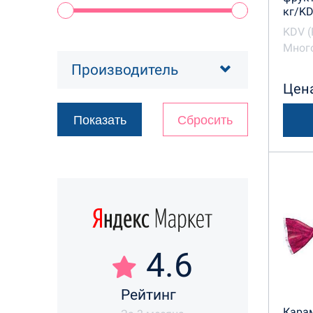
кг/K
KDV (
Много
Производитель
Цена
4.6
Рейтинг
Карам