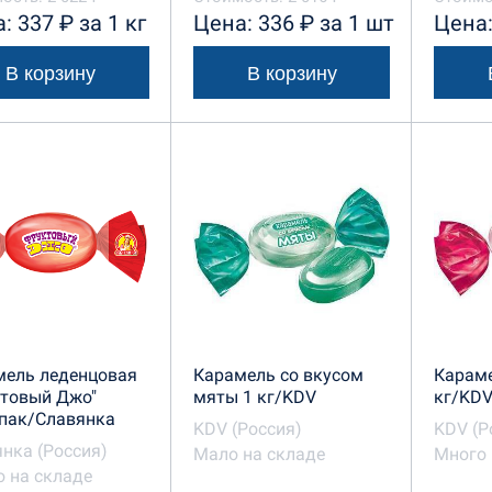
: 337 ₽ за 1 кг
Цена: 336 ₽ за 1 шт
Цена:
В корзину
В корзину
мель леденцовая
Карамель со вкусом
Караме
ктовый Джо"
мяты 1 кг/KDV
кг/KD
6пак/Славянка
KDV (Россия)
KDV (Р
нка (Россия)
Мало на складе
Много 
 на складе