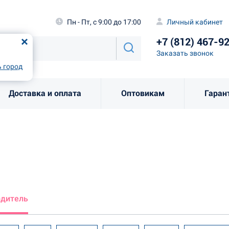
а
Пн - Пт, с 9:00 до 17:00
Личный каби
Пн - Пт, с 9:00 до 17:00
Личный кабинет
+7 (812) 46
од
Москва
!
+7 (812) 467-9
Заказать звоно
Заказать звонок
рно
Выбрать город
 город
Доставка и оплата
Оптовикам
Гаран
одитель