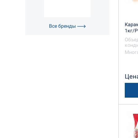
Кара
Все бренды
1кг/Р
Объе
конди
Много
Цена