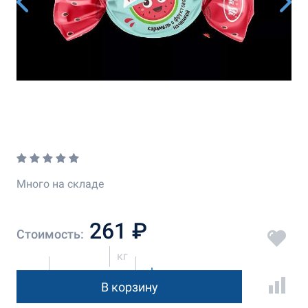
Много на складе
261 ₽
Стоимость:
кг
В корзину