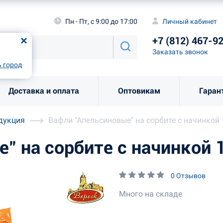
а
Пн - Пт, с 9:00 до 17:00
Личный каби
Пн - Пт, с 9:00 до 17:00
Личный кабинет
+7 (812) 46
од
Москва
!
+7 (812) 467-9
Заказать звоно
Заказать звонок
рно
Выбрать город
 город
Доставка и оплата
Оптовикам
Гаран
дукция
Вафли "Апельсиновые" на сорбите с начинкой
" на сорбите с начинкой 
0 Отзывов
Много на складе