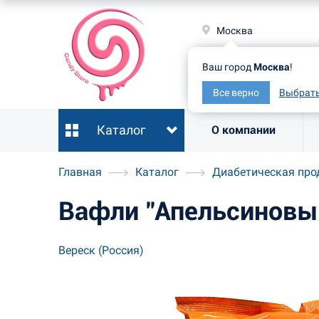
Москв
Москва
Ваш гор
Ваш город
Москва
!
Все ве
Все верно
Выбрать
Каталог
О компании
Главная
Каталог
Диабетическая про
Вафли "Апельсиновые
Вереск (Россия)