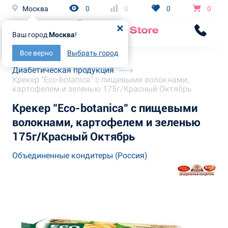
Москва
0
0
0
0
Ваш город
Москва
!
Все верно
Выбрать город
Главная
Каталог
Диабетическая продукция
Крекер "Eco-botanica" с пищевыми волокнами,
картофелем и зеленью 175г/Красный Октябрь
Крекер "Eco-botanica" с пищевыми
волокнами, картофелем и зеленью
175г/Красный Октябрь
Объединенные кондитеры (Россия)