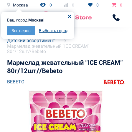
Москва
0
0
0
0
Ваш город
Москва
!
Все верно
Выбрать город
Главная
Каталог
Детский ассортимент
Мармелад жевательный "ICE CREAM"
80г/12шт//Bebeto
Мармелад жевательный "ICE CREAM"
80г/12шт//Bebeto
BEBETO