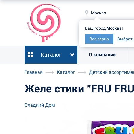
Москв
Москва
Ваш гор
Ваш город
Москва
!
Все ве
Все верно
Выбрать
Каталог
О компании
Главная
Каталог
Детский ассортиме
Желе стики "FRU FRU
Сладкий Дом