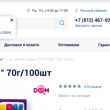
а
Пн - Пт, с 9:00 до 17:00
Личный каби
Пн - Пт, с 9:00 до 17:00
Личный кабинет
+7 (812) 46
од
Москва
!
+7 (812) 467-9
Заказать звоно
Заказать звонок
рно
Выбрать город
 город
Доставка и оплата
Оптовикам
Гаран
нт
Желе стики "FRU FRU" 70г/100шт
" 70г/100шт
0 Отзывов
Много на складе