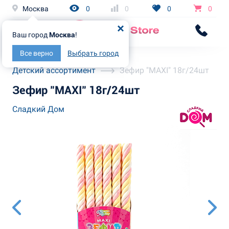
Москва
0
0
0
0
Ваш город
Москва
!
Все верно
Выбрать город
Главная
Каталог
Детский ассортимент
Зефир "MAXI" 18г/24шт
Зефир "MAXI" 18г/24шт
Сладкий Дом