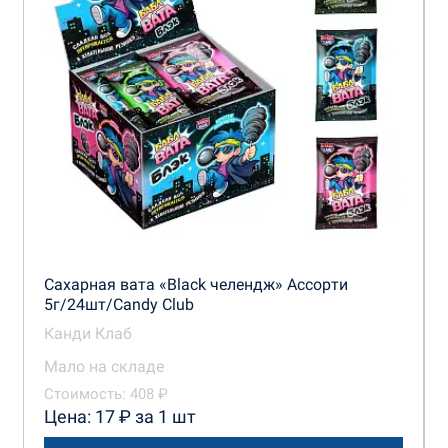
КенигТрейд
Конфитой
Русский промышленник
Сладкая сказка
Сладкий Дом
ТД Холодок
Сахарная вата «Black челендж» Ассорти
5г/24шт/Candy Club
Канди Клаб
Мало на складе
Стоимость: 408 ₽
Цена: 17 ₽ за 1 шт