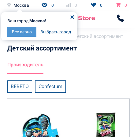
Москва
0
0
0
0
Ваш город
Москва
!
Все верно
Выбрать город
Главная
Каталог
Детский ассортимент
Детский ассортимент
Производитель
BEBETO
Confectum
fun Candy lab
KDV
Union Group
Детки-Конфетки
К-Артель
Канди Клаб