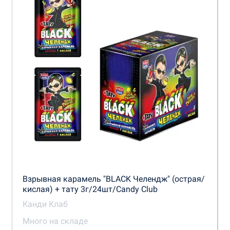
Взрывная карамель "BLACK Челендж" (острая/
кислая) + тату 3г/24шт/Candy Club
Канди Клаб
Много на складе