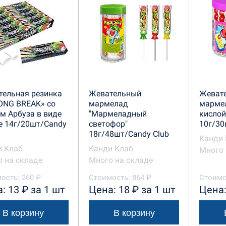
тельная резинка
Жевательный
Жеват
ONG BREAK» со
мармелад
мармел
м Арбуза в виде
"Мармеладный
кислой
е 14г/20шт/Candy
светофор"
10г/30
18г/48шт/Candy Club
Канди 
и Клаб
Канди Клаб
Много 
 на складе
Много на складе
ость: 260 ₽
Стоимость: 864 ₽
Стоимо
: 13 ₽ за 1 шт
Цена: 18 ₽ за 1 шт
Цена:
В корзину
В корзину