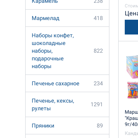
238
Карамель
Стоим
Цена
418
Мармелад
Наборы конфет,
шоколадные
822
наборы,
подарочные
наборы
234
Печенье сахарное
Печенье, кексы,
1291
рулеты
Марш
"Кра
9г/40
89
Пряники
Канд