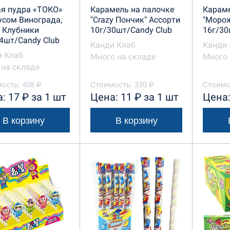
ая пудра «ТОКО»
Карамель на палочке
Караме
усом Винограда,
"Crazy Пончик" Ассорти
"Морож
 Клубники
10г/30шт/Candy Club
16г/30
4шт/Candy Club
Канди Клаб
Канди 
и Клаб
Много на складе
Много 
на складе
ость: 408 ₽
Стоимость: 330 ₽
Стоимо
: 17 ₽ за 1 шт
Цена: 11 ₽ за 1 шт
Цена:
В корзину
В корзину