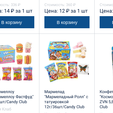
ость: 336 ₽
Стоимость: 360 ₽
Стоимо
: 14 ₽ за 1 шт
Цена: 12 ₽ за 1 шт
Цена:
В корзину
В корзину
меллоу
Мармелад
Конфет
шмеллоу Фастфуд"
"Мармеладный Ролл" с
"Космо
шт/Candy Club
татуировкой
ZVN 5,
12г/36шт/Candy Club
Club
и Клаб