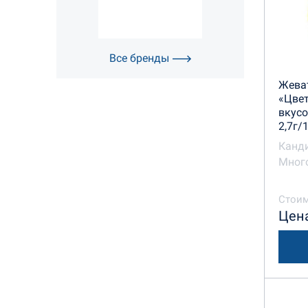
Все бренды
Жева
«Цвет
вкус
2,7г/
Канд
Много
Стоим
Цена