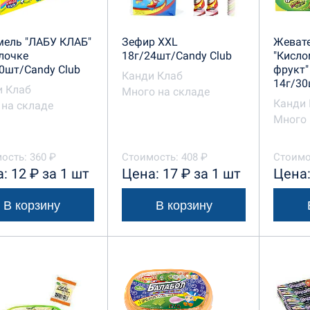
мель "ЛАБУ КЛАБ"
Зефир XXL
Жеват
лочке
18г/24шт/Candy Club
"Кисло
0шт/Candy Club
фрукт"
Канди Клаб
14г/30
и Клаб
Много на складе
Канди 
на складе
Много 
ость: 360 ₽
Стоимость: 408 ₽
Стоимо
: 12 ₽ за 1 шт
Цена: 17 ₽ за 1 шт
Цена:
В корзину
В корзину