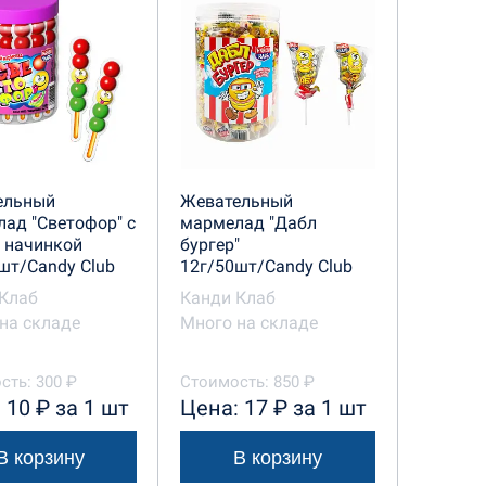
ельный
Жевательный
ад "Светофор" с
мармелад "Дабл
 начинкой
бургер"
шт/Candy Club
12г/50шт/Candy Club
Клаб
Канди Клаб
на складе
Много на складе
сть: 300 ₽
Стоимость: 850 ₽
 10 ₽ за 1 шт
Цена: 17 ₽ за 1 шт
В корзину
В корзину