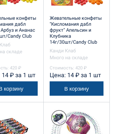
ельные конфеты
Жевательные конфеты
мания дабл
"Кисломания дабл
 Арбуз и Ананас
фрукт" Апельсин и
шт/Candy Club
Клубника
14г/30шт/Candy Club
Клаб
Канди Клаб
на складе
Много на складе
сть: 420 ₽
Стоимость: 420 ₽
 14 ₽ за 1 шт
Цена: 14 ₽ за 1 шт
В корзину
В корзину