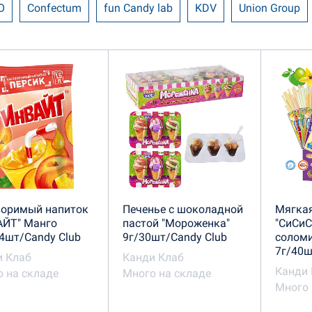
O
Confectum
fun Candy lab
KDV
Union Group
 Клаб
КенигТрейд
Конфитой
Русский промышле
ий Дом
ТД Холодок
воримый напиток
Печенье с шоколадной
Мягка
АЙТ" Манго
пастой "Мороженка"
"СиСиС
4шт/Candy Club
9г/30шт/Candy Club
солом
7г/40ш
и Клаб
Канди Клаб
Канди 
 на складе
Много на складе
Много 