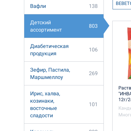
BEBET
138
Вафли
Канди
Детский
803
ассортимент
Сладк
Диабетическая
106
продукция
Зефир, Пастила,
269
Маршмеллоу
Раст
Ирис, халва,
"ИНВ
12г/2
козинаки,
101
восточные
Канд
Много
сладости