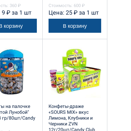
сть: 360 ₽
Стоимость: 600 ₽
 9 ₽ за 1 шт
Цена: 25 ₽ за 1 шт
В корзину
В корзину
ы на палочке
Конфеты-драже
той Лунобой"
«SOURS MIX» вкус
8 гр/80шт/Candy
Лимона, Клубники и
Черники ZVN
12г/20шт/Candy Club