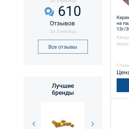
За 3 месяца
610
Кара
Отзывов
на па
13г/3
За 3 месяца
Канд
Мало 
Все отзывы
Стоим
Цена
Лучшие
бренды