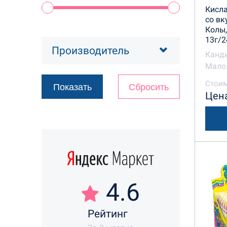
Кисл
со вк
Колы,
13г/2
Производитель
Канд
Мало 
Стоим
Цена
4.6
Рейтинг