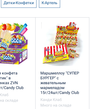
Детки-Конфетки
К-Артель
нник
Сладкая сказка
я конфета
Маршмеллоу "СУПЕР
тик" в
БУРГЕР" с
инках ZVN
жевательным
т/Candy Club
мармеладом
15г/24шт/Candy Club
Клаб
Канди Клаб
на складе
Много на складе