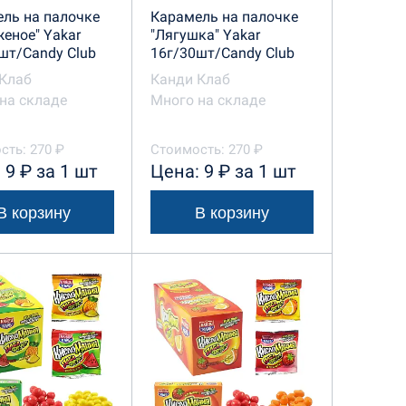
ль на палочке
Карамель на палочке
еное" Yakar
"Лягушка" Yakar
шт/Candy Club
16г/30шт/Candy Club
Клаб
Канди Клаб
на складе
Много на складе
сть: 270 ₽
Стоимость: 270 ₽
 9 ₽ за 1 шт
Цена: 9 ₽ за 1 шт
В корзину
В корзину