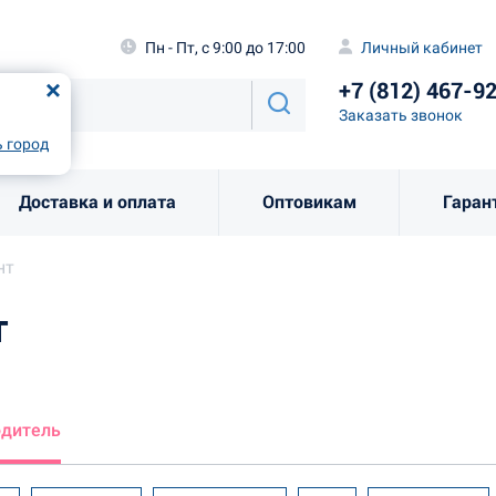
а
Пн - Пт, с 9:00 до 17:00
Личный каби
Пн - Пт, с 9:00 до 17:00
Личный кабинет
+7 (812) 46
од
Москва
!
+7 (812) 467-9
Заказать звоно
Заказать звонок
рно
Выбрать город
 город
Доставка и оплата
Оптовикам
Гаран
нт
т
одитель