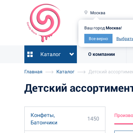
Москв
Москва
Ваш гор
Ваш город
Москва
!
Все ве
Все верно
Выбрать
Каталог
О компании
Главная
Каталог
Детский ассортиме
Детский ассортимен
Конфеты,
Произв
1450
Батончики