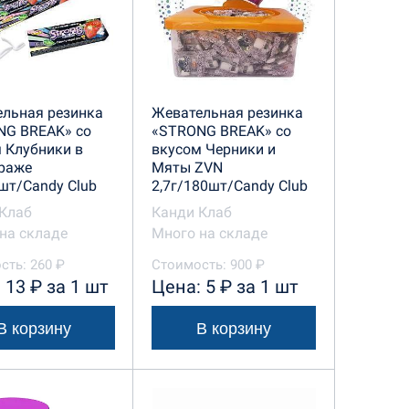
льная резинка
Жевательная резинка
NG BREAK» со
«STRONG BREAK» со
 Клубники в
вкусом Черники и
раже
Мяты ZVN
шт/Candy Club
2,7г/180шт/Candy Club
Клаб
Канди Клаб
на складе
Много на складе
сть: 260 ₽
Стоимость: 900 ₽
 13 ₽ за 1 шт
Цена: 5 ₽ за 1 шт
В корзину
В корзину