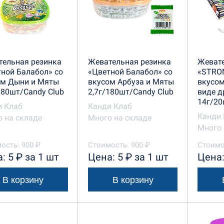
тельная резинка
Жевательная резинка
Жевате
ной Балабол» со
«Цветной Балабол» со
«STRO
ом Дыни и Мяты
вкусом Арбуза и Мяты
вкусом
180шт/Candy Club
2,7г/180шт/Candy Club
виде д
14г/20
и Клаб
Канди Клаб
Канди 
 на складе
Много на складе
Много 
ость: 900 ₽
Стоимость: 900 ₽
Стоимо
: 5 ₽ за 1 шт
Цена: 5 ₽ за 1 шт
Цена:
В корзину
В корзину