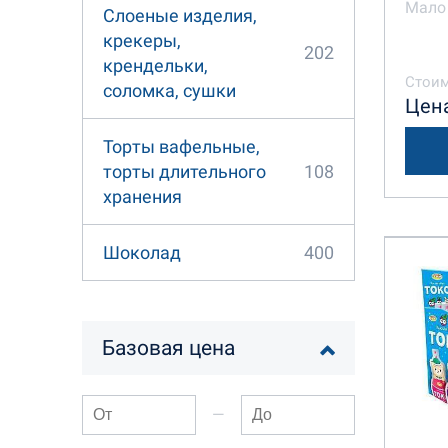
Мало 
Слоеные изделия,
крекеры,
202
крендельки,
Стоим
соломка, сушки
Цена
Торты вафельные,
108
торты длительного
хранения
400
Шоколад
Базовая цена
—