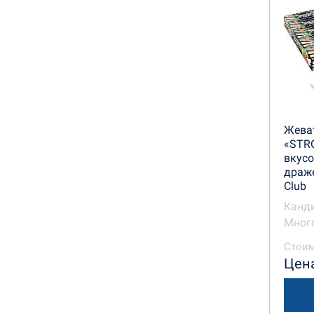
Жева
«STR
вкусо
драж
Club
Канд
Много
Стоим
Цена