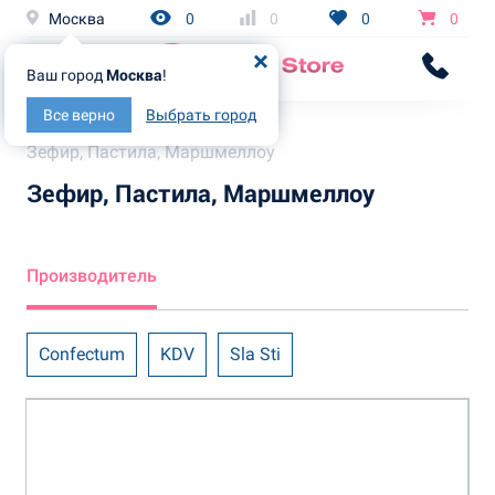
Москва
0
0
0
0
Ваш город
Москва
!
Все верно
Выбрать город
Главная
Каталог
Зефир, Пастила, Маршмеллоу
Зефир, Пастила, Маршмеллоу
Производитель
Confectum
KDV
Sla Sti
Бековские сладости
Ванюшкины сладости
Дымка