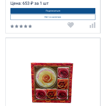
Цена: 653 ₽ за 1 шт
КФ Люси
КФ Нева
Марми
Подписаться
Нет в наличии
Микаелло
Монетный Двор
Новгородская КФ
Объединенные кондитеры
Пурпур
РД ПРУФФ
Саратовская КФ
Славянка
СладАрт
Сладкая сказка
Спартак
ТД Империя
Томер
Фрязинская КФ
Шоколадница