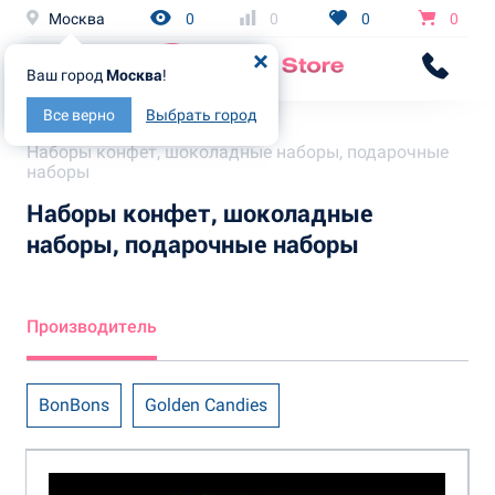
Москва
0
0
0
0
Ваш город
Москва
!
Все верно
Выбрать город
Главная
Каталог
Наборы конфет, шоколадные наборы, подарочные
наборы
Наборы конфет, шоколадные
наборы, подарочные наборы
Производитель
BonBons
Golden Candies
Grand Chocolate
KDV