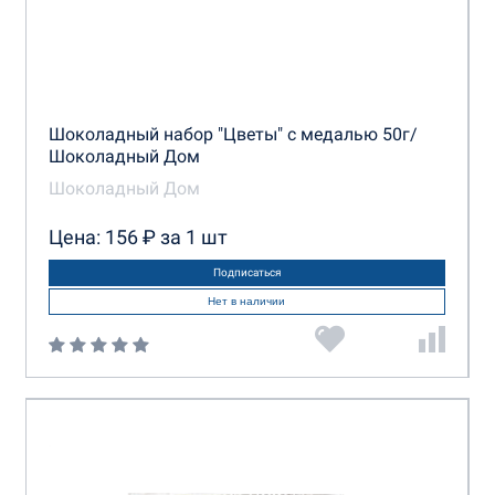
Шоколадный Дом
Шоколадный кутюрье
Шоколадный набор "Цветы" с медалью 50г/
Шоколадный Силуэт
Шоколадный Дом
Шоколадный Дом
Цена: 156 ₽ за 1 шт
Подписаться
Нет в наличии