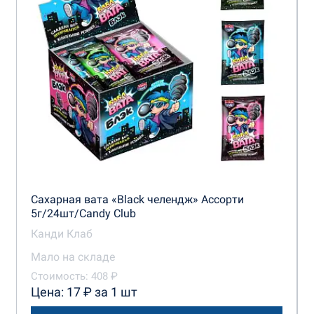
КенигТрейд
Конфитой
Русский промышленник
Сладкая сказка
Сладкий Дом
ТД Холодок
Сахарная вата «Black челендж» Ассорти
5г/24шт/Candy Club
Канди Клаб
Мало на складе
Стоимость: 408 ₽
Цена: 17 ₽ за 1 шт