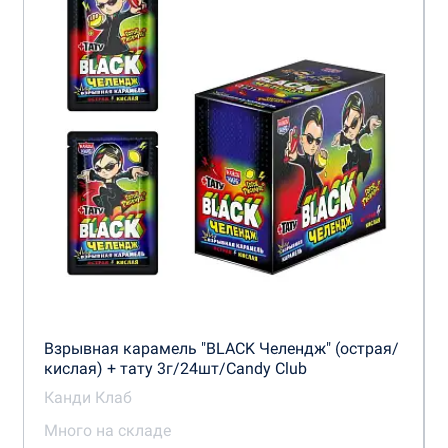
Взрывная карамель "BLACK Челендж" (острая/
кислая) + тату 3г/24шт/Candy Club
Канди Клаб
Много на складе