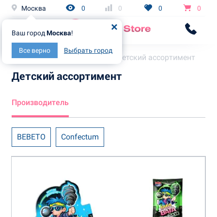
Москва
0
0
0
0
Ваш город
Москва
!
Все верно
Выбрать город
Главная
Каталог
Детский ассортимент
Детский ассортимент
Производитель
BEBETO
Confectum
fun Candy lab
KDV
Union Group
Детки-Конфетки
К-Артель
Канди Клаб